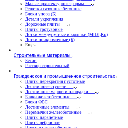
Малые архитектурные формы
Решетки газонные бетонные
Блоки упора (Б)
Детали укрепления
Дорожные плиты
Плиты тротуарные
Лотки междупутные и крышки (МПЛ,Кр)
Лотки прикромочные (Б)
Еще
Строительные материалы
Бетон
Раствор строительный
Гражданское и промышленное строительство
Плиты перекрытия пустотные
Лестничные ступени
Лестничные марши и площадки
Балки железобетонные
Блоки ФБС
Лестничные элементы
Перемычки железобетонные
Плиты парапетные
Плиты ребристые
Прогоны железобетонные