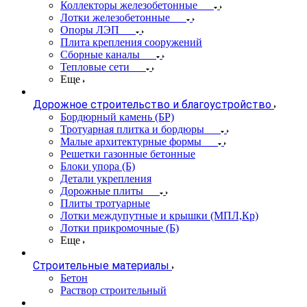
Коллекторы железобетонные
Лотки железобетонные
Опоры ЛЭП
Плита крепления сооружений
Сборные каналы
Тепловые сети
Еще
Дорожное строительство и благоустройство
Бордюрный камень (БР)
Тротуарная плитка и бордюры
Малые архитектурные формы
Решетки газонные бетонные
Блоки упора (Б)
Детали укрепления
Дорожные плиты
Плиты тротуарные
Лотки междупутные и крышки (МПЛ,Кр)
Лотки прикромочные (Б)
Еще
Строительные материалы
Бетон
Раствор строительный