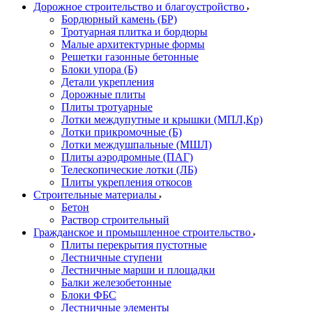
Дорожное строительство и благоустройство
Бордюрный камень (БР)
Тротуарная плитка и бордюры
Малые архитектурные формы
Решетки газонные бетонные
Блоки упора (Б)
Детали укрепления
Дорожные плиты
Плиты тротуарные
Лотки междупутные и крышки (МПЛ,Кр)
Лотки прикромочные (Б)
Лотки междушпальные (МШЛ)
Плиты аэродромные (ПАГ)
Телескопические лотки (ЛБ)
Плиты укрепления откосов
Строительные материалы
Бетон
Раствор строительный
Гражданское и промышленное строительство
Плиты перекрытия пустотные
Лестничные ступени
Лестничные марши и площадки
Балки железобетонные
Блоки ФБС
Лестничные элементы