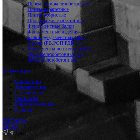
Перемычки железобетонные
Плиты парапетные
Плиты ребристые
Прогоны железобетонные
Фундаментные балки
Фундаментные изделия
Балки фундаментные (ФБ)
Ригели (РВ,РОП,РДП, Р)
Фундаменты ленточные (ФЛ)
Сваи железобетонные (С)
Забор железобетонный
О компании
О компании
Документация
Сертификаты
Реквизиты
Наши достижения
Отзывы
Контакты
Акции
Тула