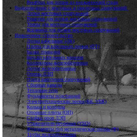
Решётки для лотков из нержавеющей стали
Водоотведение с мостовых и пролетных сооружений
Лотки мостовых сооружений
Решетки для лотков мостовых сооружений
Трапы для мостовых сооружений
Корзинки для лотков мостовых сооружений
Инженерное строительство
Лотки кабельные (ЛК)
Плиты для кабельных лотков (ПТ)
Балки тоннелей
Бруски кабельных каналов
Коллекторы железобетонные
Лотки железобетонные
Опоры ЛЭП
Плита крепления сооружений
Сборные каналы
Тепловые сети
Фундаменты подстанций
Электротехнические лотки (БК, УБК)
Кольца и колодцы
Опорные плиты (ОП)
Стойки опор ЛЭП
Утяжелители бетонные (УБО)
Фундаменты под металлические опоры (Ф)
Трубы железобетонные