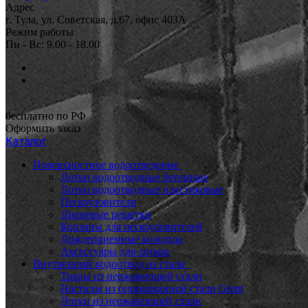
Адрес
г. Тула, ул. Советская, д.67, офис 403А
Режим работы
Пн - Вс: 9.00 - 18.00
бесплатно по РФ
Оформить заказ
Каталог
Поверхностное водоотведение
Лотки водоотводные бетонные
Лотки водоотводные пластиковые
Пескоуловители
Ливневые решетки
Корзины для пескоуловителей
Дождеприемные колодцы
Аксессуары для лотков
Внутренний водоотвод из стали
Трапы из нержавеющей стали
Настилы из оцинкованной стали Grent
Лотки из нержавеющей стали