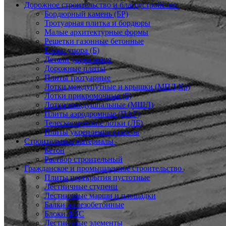
Дорожное строительство и благоустройство
Бордюрный камень (БР)
Тротуарная плитка и бордюры
Малые архитектурные формы
Решетки газонные бетонные
Блоки упора (Б)
Детали укрепления
Дорожные плиты
Плиты тротуарные
Лотки междупутные и крышки (МПЛ,Кр)
Лотки прикромочные (Б)
Лотки междушпальные (МШЛ)
Плиты аэродромные (ПАГ)
Телескопические лотки (ЛБ)
Плиты укрепления откосов
Строительные материалы
Бетон
Раствор строительный
Гражданское и промышленное строительство
Плиты перекрытия пустотные
Лестничные ступени
Лестничные марши и площадки
Балки железобетонные
Блоки ФБС
Лестничные элементы