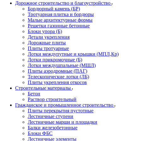
Дорожное строительство и благоустройство
Бордюрный камень (БР)
Тротуарная плитка и бордюры
Малые архитектурные формы
Решетки газонные бетонные
Блоки упора (Б)
Детали укрепления
Дорожные плиты
Плиты тротуарные
Лотки междупутные и крышки (МПЛ,Кр)
Лотки прикромочные (Б)
Лотки междушпальные (МШЛ)
Плиты аэродромные (ПАГ)
Телескопические лотки (ЛБ)
Плиты укрепления откосов
Строительные материалы
Бетон
Раствор строительный
Гражданское и промышленное строительство
Плиты перекрытия пустотные
Лестничные ступени
Лестничные марши и площадки
Балки железобетонные
Блоки ФБС
Лестничные элементы