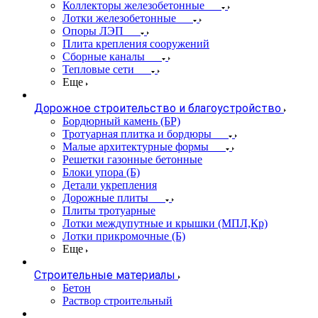
Коллекторы железобетонные
Лотки железобетонные
Опоры ЛЭП
Плита крепления сооружений
Сборные каналы
Тепловые сети
Еще
Дорожное строительство и благоустройство
Бордюрный камень (БР)
Тротуарная плитка и бордюры
Малые архитектурные формы
Решетки газонные бетонные
Блоки упора (Б)
Детали укрепления
Дорожные плиты
Плиты тротуарные
Лотки междупутные и крышки (МПЛ,Кр)
Лотки прикромочные (Б)
Еще
Строительные материалы
Бетон
Раствор строительный