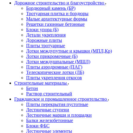
Дорожное строительство и благоустройство
Бордюрный камень (БР)
Тротуарная плитка и бордюры
Малые архитектурные формы
Решетки газонные бетонные
Блоки упора (Б)
Детали укрепления
Дорожные плиты
Плиты тротуарные
Лотки междупутные и крышки (МПЛ,Кр)
Лотки прикромочные (Б)
Лотки междушпальные (МШЛ)
Плиты аэродромные (ПАГ)
Телескопические лотки (ЛБ)
Плиты укрепления откосов
Строительные материалы
Бетон
Раствор строительный
Гражданское и промышленное строительство
Плиты перекрытия пустотные
Лестничные ступени
Лестничные марши и площадки
Балки железобетонные
Блоки ФБС
Лестничные элементы