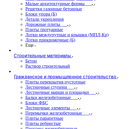
Малые архитектурные формы
Решетки газонные бетонные
Блоки упора (Б)
Детали укрепления
Дорожные плиты
Плиты тротуарные
Лотки междупутные и крышки (МПЛ,Кр)
Лотки прикромочные (Б)
Еще
Строительные материалы
Бетон
Раствор строительный
Гражданское и промышленное строительство
Плиты перекрытия пустотные
Лестничные ступени
Лестничные марши и площадки
Балки железобетонные
Блоки ФБС
Лестничные элементы
Перемычки железобетонные
Плиты парапетные
Плиты ребристые
Прогоны железобетонные