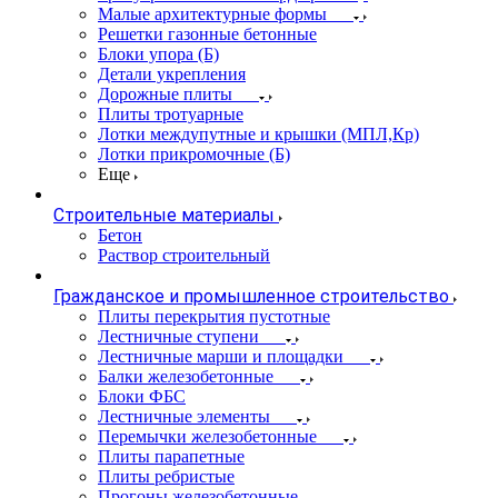
Малые архитектурные формы
Решетки газонные бетонные
Блоки упора (Б)
Детали укрепления
Дорожные плиты
Плиты тротуарные
Лотки междупутные и крышки (МПЛ,Кр)
Лотки прикромочные (Б)
Еще
Строительные материалы
Бетон
Раствор строительный
Гражданское и промышленное строительство
Плиты перекрытия пустотные
Лестничные ступени
Лестничные марши и площадки
Балки железобетонные
Блоки ФБС
Лестничные элементы
Перемычки железобетонные
Плиты парапетные
Плиты ребристые
Прогоны железобетонные