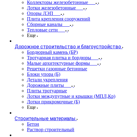
Коллекторы железобетонные
Лотки железобетонные
Опоры ЛЭП
Плита крепления сооружений
Сборные каналы
Тепловые сети
Еще
Дорожное строительство и благоустройство
Бордюрный камень (БР)
Тротуарная плитка и бордюры
Малые архитектурные формы
Решетки газонные бетонные
Блоки упора (Б)
Детали укрепления
Дорожные плиты
Плиты тротуарные
Лотки междупутные и крышки (МПЛ,Кр)
Лотки прикромочные (Б)
Еще
Строительные материалы
Бетон
Раствор строительный