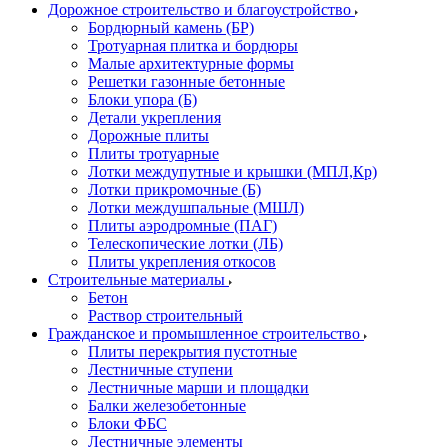
Дорожное строительство и благоустройство
Бордюрный камень (БР)
Тротуарная плитка и бордюры
Малые архитектурные формы
Решетки газонные бетонные
Блоки упора (Б)
Детали укрепления
Дорожные плиты
Плиты тротуарные
Лотки междупутные и крышки (МПЛ,Кр)
Лотки прикромочные (Б)
Лотки междушпальные (МШЛ)
Плиты аэродромные (ПАГ)
Телескопические лотки (ЛБ)
Плиты укрепления откосов
Строительные материалы
Бетон
Раствор строительный
Гражданское и промышленное строительство
Плиты перекрытия пустотные
Лестничные ступени
Лестничные марши и площадки
Балки железобетонные
Блоки ФБС
Лестничные элементы