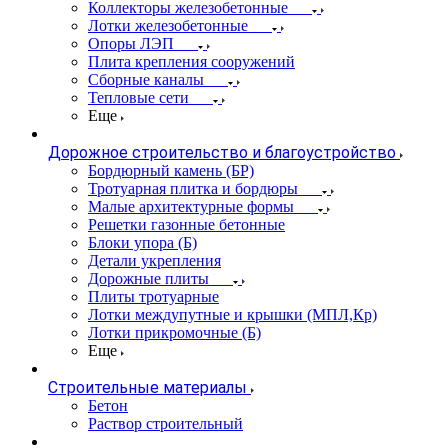
Коллекторы железобетонные
Лотки железобетонные
Опоры ЛЭП
Плита крепления сооружений
Сборные каналы
Тепловые сети
Еще
Дорожное строительство и благоустройство
Бордюрный камень (БР)
Тротуарная плитка и бордюры
Малые архитектурные формы
Решетки газонные бетонные
Блоки упора (Б)
Детали укрепления
Дорожные плиты
Плиты тротуарные
Лотки междупутные и крышки (МПЛ,Кр)
Лотки прикромочные (Б)
Еще
Строительные материалы
Бетон
Раствор строительный