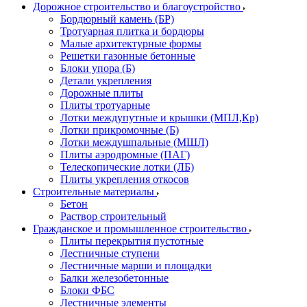
Дорожное строительство и благоустройство
Бордюрный камень (БР)
Тротуарная плитка и бордюры
Малые архитектурные формы
Решетки газонные бетонные
Блоки упора (Б)
Детали укрепления
Дорожные плиты
Плиты тротуарные
Лотки междупутные и крышки (МПЛ,Кр)
Лотки прикромочные (Б)
Лотки междушпальные (МШЛ)
Плиты аэродромные (ПАГ)
Телескопические лотки (ЛБ)
Плиты укрепления откосов
Строительные материалы
Бетон
Раствор строительный
Гражданское и промышленное строительство
Плиты перекрытия пустотные
Лестничные ступени
Лестничные марши и площадки
Балки железобетонные
Блоки ФБС
Лестничные элементы