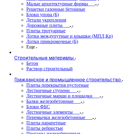
Малые архитектурные формы
Решетки газонные бетонные
Блоки упора (Б)
Детали укрепления
Дорожные плиты
Плиты тротуарные
Лотки междупутные и крышки (МПЛ,Кр)
Лотки прикромочные (Б)
Еще
Строительные материалы
Бетон
Раствор строительный
Гражданское и промышленное строительство
Плиты перекрытия пустотные
Лестничные ступени
Лестничные марши и площадки
Балки железобетонные
Блоки ФБС
Лестничные элементы
Перемычки железобетонные
Плиты парапетные
Плиты ребристые
Прогоны железобетонные