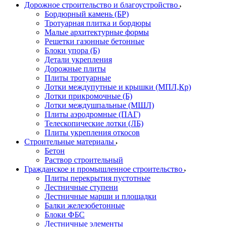
Дорожное строительство и благоустройство
Бордюрный камень (БР)
Тротуарная плитка и бордюры
Малые архитектурные формы
Решетки газонные бетонные
Блоки упора (Б)
Детали укрепления
Дорожные плиты
Плиты тротуарные
Лотки междупутные и крышки (МПЛ,Кр)
Лотки прикромочные (Б)
Лотки междушпальные (МШЛ)
Плиты аэродромные (ПАГ)
Телескопические лотки (ЛБ)
Плиты укрепления откосов
Строительные материалы
Бетон
Раствор строительный
Гражданское и промышленное строительство
Плиты перекрытия пустотные
Лестничные ступени
Лестничные марши и площадки
Балки железобетонные
Блоки ФБС
Лестничные элементы