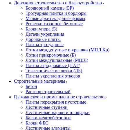
Дорожное строительство и благоустройство
Бордюрный камень (БР)
Тротуарная плитка и бордюры
Малые архитектурные формы
Решетки газонные бетонные
Блоки упора (Б)
Детали укрепления
Дорожные плиты
Плиты тротуарные
Лотки междупутные и крышки (МПЛ,Кр)
Лотки прикромочные (Б)
Лотки междушпальные (МШЛ)
Плиты аэродромные (ПАГ)
Телескопические лотки (ЛБ)
Плиты укрепления откосов
Строительные материалы
Бетон
Раствор строительный
Гражданское и промышленное строительство
Плиты перекрытия пустотные
Лестничные ступени
Лестничные марши и площадки
Балки железобетонные
Блоки ФБС
Лестничные элементы