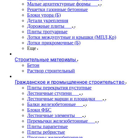
Малые архитектурные формы
Решетки газонные бетонные
Блоки упора (Б)
Детали укрепления
Дорожные плиты
Плиты тротуарные
Лотки междупутные и крышки (МПЛ,Кр)
Лотки прикромочные (Б)
Еще
Строительные материалы
Бетон
Раствор строительный
Гражданское и промышленное строительство
Плиты перекрытия пустотные
Лестничные ступени
Лестничные марши и площадки
Балки железобетонные
Блоки ФБС
Лестничные элементы
Перемычки железобетонные
Плиты парапетные
Плиты ребристые
Прогоны железобетонные