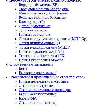
Дорожное строительство и благоустройство
Бордюрный камень (БР)
Тротуарная плитка и бордюры
Малые архитектурные формы
Решетки газонные бетонные
Блоки упора (Б)
Детали укрепления
Дорожные плиты
Плиты тротуарные
Лотки междупутные и крышки (МПЛ,Кр)
Лотки прикромочные (Б)
Лотки междушпальные (МШЛ)
Плиты аэродромные (ПАГ)
Телескопические лотки (ЛБ)
Плиты укрепления откосов
Строительные материалы
Бетон
Раствор строительный
Гражданское и промышленное строительство
Плиты перекрытия пустотные
Лестничные ступени
Лестничные марши и площадки
Балки железобетонные
Блоки ФБС
Лестничные элементы