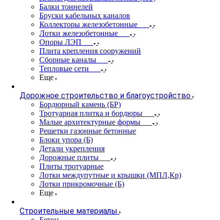
Балки тоннелей
Бруски кабельных каналов
Коллекторы железобетонные
Лотки железобетонные
Опоры ЛЭП
Плита крепления сооружений
Сборные каналы
Тепловые сети
Еще
Дорожное строительство и благоустройство
Бордюрный камень (БР)
Тротуарная плитка и бордюры
Малые архитектурные формы
Решетки газонные бетонные
Блоки упора (Б)
Детали укрепления
Дорожные плиты
Плиты тротуарные
Лотки междупутные и крышки (МПЛ,Кр)
Лотки прикромочные (Б)
Еще
Строительные материалы
Бетон