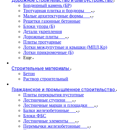
Дорожное строительство и благоустройство
Бордюрный камень (БР)
Тротуарная плитка и бордюры
Малые архитектурные формы
Решетки газонные бетонные
Блоки упора (Б)
Детали укрепления
Дорожные плиты
Плиты тротуарные
Лотки междупутные и крышки (МПЛ,Кр)
Лотки прикромочные (Б)
Еще
Строительные материалы
Бетон
Раствор строительный
Гражданское и промышленное строительство
Плиты перекрытия пустотные
Лестничные ступени
Лестничные марши и площадки
Балки железобетонные
Блоки ФБС
Лестничные элементы
Перемычки железобетонные