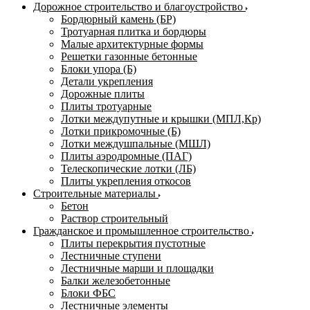
Дорожное строительство и благоустройство
Бордюрный камень (БР)
Тротуарная плитка и бордюры
Малые архитектурные формы
Решетки газонные бетонные
Блоки упора (Б)
Детали укрепления
Дорожные плиты
Плиты тротуарные
Лотки междупутные и крышки (МПЛ,Кр)
Лотки прикромочные (Б)
Лотки междушпальные (МШЛ)
Плиты аэродромные (ПАГ)
Телескопические лотки (ЛБ)
Плиты укрепления откосов
Строительные материалы
Бетон
Раствор строительный
Гражданское и промышленное строительство
Плиты перекрытия пустотные
Лестничные ступени
Лестничные марши и площадки
Балки железобетонные
Блоки ФБС
Лестничные элементы