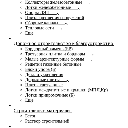
Коллекторы железобетонные
Лотки железобетонные
Опоры ЛЭП
Плита крепления сооружений
Сборные каналы
Тепловые сети
Еще
Дорожное строительство и благоустройство
Бордюрный камень (БР)
Тротуарная плитка и бордюры
Малые архитектурные формы
Решетки газонные бетонные
Блоки упора (Б)
Детали укрепления
Дорожные плиты
Плиты тротуарные
Лотки междупутные и крышки (МПЛ,Кр)
Лотки прикромочные (Б)
Еще
Строительные материалы
Бетон
Раствор строительный