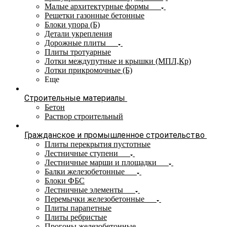
Малые архитектурные формы
Решетки газонные бетонные
Блоки упора (Б)
Детали укрепления
Дорожные плиты
Плиты тротуарные
Лотки междупутные и крышки (МПЛ,Кр)
Лотки прикромочные (Б)
Еще
Строительные материалы
Бетон
Раствор строительный
Гражданское и промышленное строительство
Плиты перекрытия пустотные
Лестничные ступени
Лестничные марши и площадки
Балки железобетонные
Блоки ФБС
Лестничные элементы
Перемычки железобетонные
Плиты парапетные
Плиты ребристые
Прогоны железобетонные