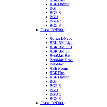
ЛВБ Optima
BGF
BGF-Z
BGU
BGU-Z
BGZ-S
Лотки DN200
Лотки DN200
ЛВК ВМ Light
ЛВК ВМ Plus
ЛВК ВМ Sir
BetoMax Basic
BetoMax Drive
BetoMax
ЛВБ Norma
ЛВБ Plus
ЛВБ Optima
BGF
BGF-Z
BGU
BGU-Z
BGZ-S
Лотки DN300