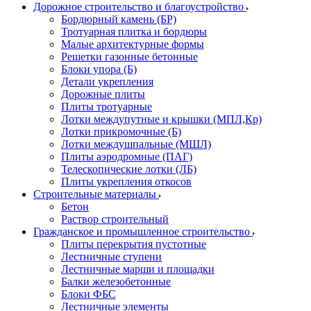
Дорожное строительство и благоустройство
Бордюрный камень (БР)
Тротуарная плитка и бордюры
Малые архитектурные формы
Решетки газонные бетонные
Блоки упора (Б)
Детали укрепления
Дорожные плиты
Плиты тротуарные
Лотки междупутные и крышки (МПЛ,Кр)
Лотки прикромочные (Б)
Лотки междушпальные (МШЛ)
Плиты аэродромные (ПАГ)
Телескопические лотки (ЛБ)
Плиты укрепления откосов
Строительные материалы
Бетон
Раствор строительный
Гражданское и промышленное строительство
Плиты перекрытия пустотные
Лестничные ступени
Лестничные марши и площадки
Балки железобетонные
Блоки ФБС
Лестничные элементы