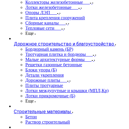
Коллекторы железобетонные
Лотки железобетонные
Опоры ЛЭП
Плита крепления сооружений
Сборные каналы
Тепловые сети
Еще
Дорожное строительство и благоустройство
Бордюрный камень (БР)
Тротуарная плитка и бордюры
Малые архитектурные формы
Решетки газонные бетонные
Блоки упора (Б)
Детали укрепления
Дорожные плиты
Плиты тротуарные
Лотки междупутные и крышки (МПЛ,Кр)
Лотки прикромочные (Б)
Еще
Строительные материалы
Бетон
Раствор строительный