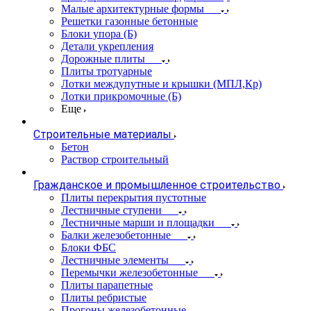
Малые архитектурные формы
Решетки газонные бетонные
Блоки упора (Б)
Детали укрепления
Дорожные плиты
Плиты тротуарные
Лотки междупутные и крышки (МПЛ,Кр)
Лотки прикромочные (Б)
Еще
Строительные материалы
Бетон
Раствор строительный
Гражданское и промышленное строительство
Плиты перекрытия пустотные
Лестничные ступени
Лестничные марши и площадки
Балки железобетонные
Блоки ФБС
Лестничные элементы
Перемычки железобетонные
Плиты парапетные
Плиты ребристые
Прогоны железобетонные