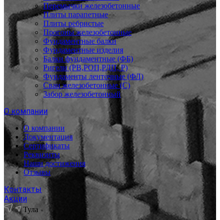
Перемычки железобетонные
Плиты парапетные
Плиты ребристые
Прогоны железобетонные
Фундаментные балки
Фундаментные изделия
Балки фундаментные (ФБ)
Ригели (РВ,РОП,РДП, Р)
Фундаменты ленточные (ФЛ)
Сваи железобетонные (С)
Забор железобетонный
О компании
О компании
Документация
Сертификаты
Реквизиты
Наши достижения
Отзывы
Контакты
Акции
Тула