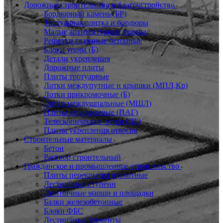
Дорожное строительство и благоустройство
Бордюрный камень (БР)
Тротуарная плитка и бордюры
Малые архитектурные формы
Решетки газонные бетонные
Блоки упора (Б)
Детали укрепления
Дорожные плиты
Плиты тротуарные
Лотки междупутные и крышки (МПЛ,Кр)
Лотки прикромочные (Б)
Лотки междушпальные (МШЛ)
Плиты аэродромные (ПАГ)
Телескопические лотки (ЛБ)
Плиты укрепления откосов
Строительные материалы
Бетон
Раствор строительный
Гражданское и промышленное строительство
Плиты перекрытия пустотные
Лестничные ступени
Лестничные марши и площадки
Балки железобетонные
Блоки ФБС
Лестничные элементы