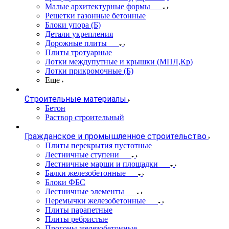
Малые архитектурные формы
Решетки газонные бетонные
Блоки упора (Б)
Детали укрепления
Дорожные плиты
Плиты тротуарные
Лотки междупутные и крышки (МПЛ,Кр)
Лотки прикромочные (Б)
Еще
Строительные материалы
Бетон
Раствор строительный
Гражданское и промышленное строительство
Плиты перекрытия пустотные
Лестничные ступени
Лестничные марши и площадки
Балки железобетонные
Блоки ФБС
Лестничные элементы
Перемычки железобетонные
Плиты парапетные
Плиты ребристые
Прогоны железобетонные