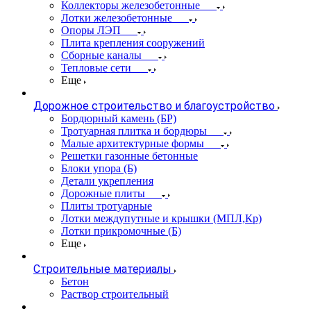
Коллекторы железобетонные
Лотки железобетонные
Опоры ЛЭП
Плита крепления сооружений
Сборные каналы
Тепловые сети
Еще
Дорожное строительство и благоустройство
Бордюрный камень (БР)
Тротуарная плитка и бордюры
Малые архитектурные формы
Решетки газонные бетонные
Блоки упора (Б)
Детали укрепления
Дорожные плиты
Плиты тротуарные
Лотки междупутные и крышки (МПЛ,Кр)
Лотки прикромочные (Б)
Еще
Строительные материалы
Бетон
Раствор строительный