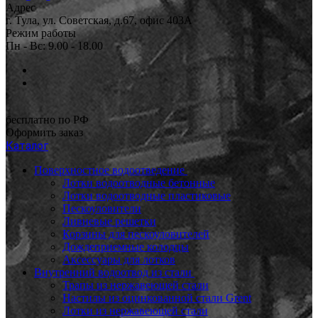
Адрес
г. Тула, ул. Советская, д.67, офис 403А
Режим работы
Пн - Вс: 9.00 - 18.00
бесплатно по РФ
Оформить заказ
Каталог
Поверхностное водоотведение
Лотки водоотводные бетонные
Лотки водоотводные пластиковые
Пескоуловители
Ливневые решетки
Корзины для пескоуловителей
Дождеприемные колодцы
Аксессуары для лотков
Внутренний водоотвод из стали
Трапы из нержавеющей стали
Настилы из оцинкованной стали Grent
Лотки из нержавеющей стали