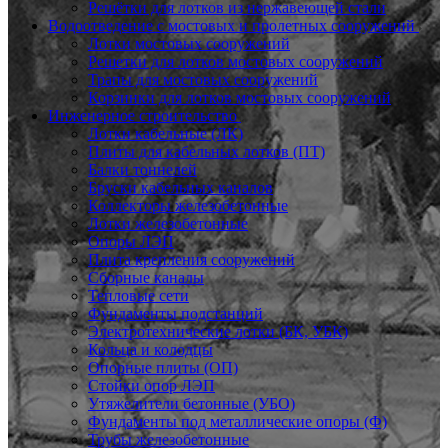
Решётки для лотков из нержавеющей стали
Водоотведение с мостовых и пролетных сооружений
Лотки мостовых сооружений
Решетки для лотков мостовых сооружений
Трапы для мостовых сооружений
Корзинки для лотков мостовых сооружений
Инженерное строительство
Лотки кабельные (ЛК)
Плиты для кабельных лотков (ПТ)
Балки тоннелей
Бруски кабельных каналов
Коллекторы железобетонные
Лотки железобетонные
Опоры ЛЭП
Плита крепления сооружений
Сборные каналы
Тепловые сети
Фундаменты подстанций
Электротехнические лотки (БК, УБК)
Кольца и колодцы
Опорные плиты (ОП)
Стойки опор ЛЭП
Утяжелители бетонные (УБО)
Фундаменты под металлические опоры (Ф)
Трубы железобетонные