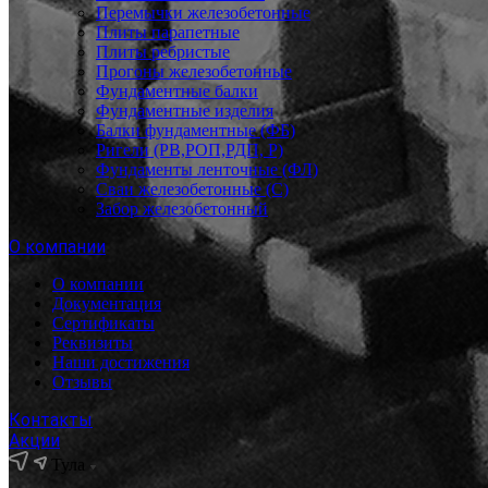
Перемычки железобетонные
Плиты парапетные
Плиты ребристые
Прогоны железобетонные
Фундаментные балки
Фундаментные изделия
Балки фундаментные (ФБ)
Ригели (РВ,РОП,РДП, Р)
Фундаменты ленточные (ФЛ)
Сваи железобетонные (С)
Забор железобетонный
О компании
О компании
Документация
Сертификаты
Реквизиты
Наши достижения
Отзывы
Контакты
Акции
Тула