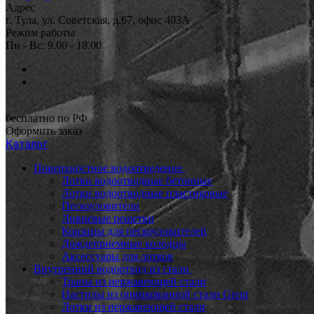
Адрес
г. Тула, ул. Советская, д.67, офис 403А
Режим работы
Пн - Вс: 9.00 - 18.00
бесплатно по РФ
Оформить заказ
Каталог
Поверхностное водоотведение
Лотки водоотводные бетонные
Лотки водоотводные пластиковые
Пескоуловители
Ливневые решетки
Корзины для пескоуловителей
Дождеприемные колодцы
Аксессуары для лотков
Внутренний водоотвод из стали
Трапы из нержавеющей стали
Настилы из оцинкованной стали Grent
Лотки из нержавеющей стали