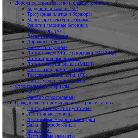
Дорожное строительство и благоустройство
Бордюрный камень (БР)
Тротуарная плитка и бордюры
Малые архитектурные формы
Решетки газонные бетонные
Блоки упора (Б)
Детали укрепления
Дорожные плиты
Плиты тротуарные
Лотки междупутные и крышки (МПЛ,Кр)
Лотки прикромочные (Б)
Лотки междушпальные (МШЛ)
Плиты аэродромные (ПАГ)
Телескопические лотки (ЛБ)
Плиты укрепления откосов
Строительные материалы
Бетон
Раствор строительный
Гражданское и промышленное строительство
Плиты перекрытия пустотные
Лестничные ступени
Лестничные марши и площадки
Балки железобетонные
Блоки ФБС
Лестничные элементы