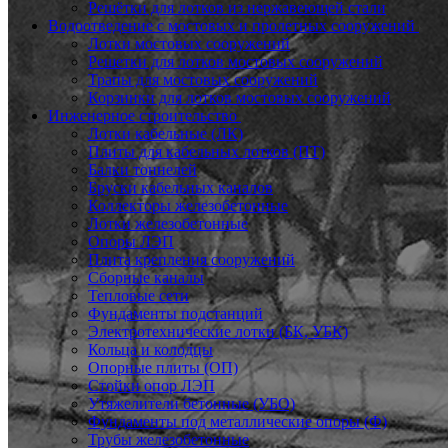
Решётки для лотков из нержавеющей стали
Водоотведение с мостовых и пролетных сооружений
Лотки мостовых сооружений
Решетки для лотков мостовых сооружений
Трапы для мостовых сооружений
Корзинки для лотков мостовых сооружений
Инженерное строительство
Лотки кабельные (ЛК)
Плиты для кабельных лотков (ПТ)
Балки тоннелей
Бруски кабельных каналов
Коллекторы железобетонные
Лотки железобетонные
Опоры ЛЭП
Плита крепления сооружений
Сборные каналы
Тепловые сети
Фундаменты подстанций
Электротехнические лотки (БК, УБК)
Кольца и колодцы
Опорные плиты (ОП)
Стойки опор ЛЭП
Утяжелители бетонные (УБО)
Фундаменты под металлические опоры (Ф)
Трубы железобетонные