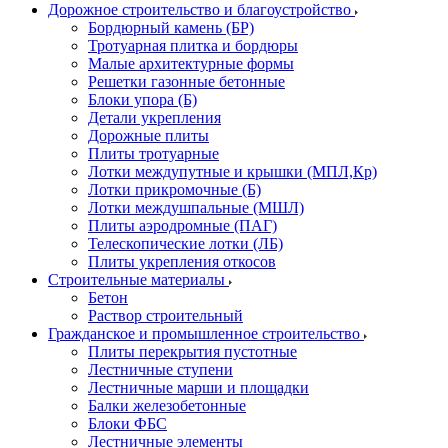
Дорожное строительство и благоустройство
Бордюрный камень (БР)
Тротуарная плитка и бордюры
Малые архитектурные формы
Решетки газонные бетонные
Блоки упора (Б)
Детали укрепления
Дорожные плиты
Плиты тротуарные
Лотки междупутные и крышки (МПЛ,Кр)
Лотки прикромочные (Б)
Лотки междушпальные (МШЛ)
Плиты аэродромные (ПАГ)
Телескопические лотки (ЛБ)
Плиты укрепления откосов
Строительные материалы
Бетон
Раствор строительный
Гражданское и промышленное строительство
Плиты перекрытия пустотные
Лестничные ступени
Лестничные марши и площадки
Балки железобетонные
Блоки ФБС
Лестничные элементы