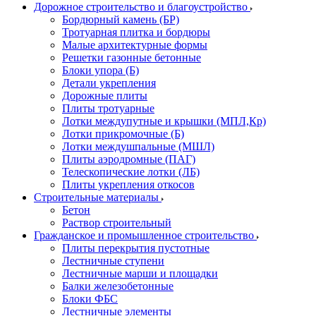
Дорожное строительство и благоустройство
Бордюрный камень (БР)
Тротуарная плитка и бордюры
Малые архитектурные формы
Решетки газонные бетонные
Блоки упора (Б)
Детали укрепления
Дорожные плиты
Плиты тротуарные
Лотки междупутные и крышки (МПЛ,Кр)
Лотки прикромочные (Б)
Лотки междушпальные (МШЛ)
Плиты аэродромные (ПАГ)
Телескопические лотки (ЛБ)
Плиты укрепления откосов
Строительные материалы
Бетон
Раствор строительный
Гражданское и промышленное строительство
Плиты перекрытия пустотные
Лестничные ступени
Лестничные марши и площадки
Балки железобетонные
Блоки ФБС
Лестничные элементы