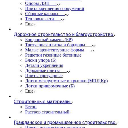
Опоры ЛЭП
Плита крепления сооружений
Сборные каналы
Тепловые сети
Еще
Дорожное строительство и благоустройство
Бордюрный камень (БР)
Тротуарная плитка и бордюры
Малые архитектурные формы
Решетки газонные бетонные
Блоки упора (Б)
Детали укрепления
Дорожные плиты
Плиты тротуарные
Лотки междупутные и крышки (МПЛ,Кр)
Лотки прикромочные (Б)
Еще
Строительные материалы
Бетон
Раствор строительный
Гражданское и промышленное строительство
Плиты перекрытия пустотные