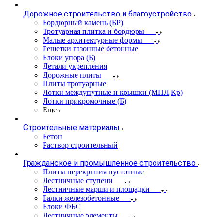
Дорожное строительство и благоустройство
Бордюрный камень (БР)
Тротуарная плитка и бордюры
Малые архитектурные формы
Решетки газонные бетонные
Блоки упора (Б)
Детали укрепления
Дорожные плиты
Плиты тротуарные
Лотки междупутные и крышки (МПЛ,Кр)
Лотки прикромочные (Б)
Еще
Строительные материалы
Бетон
Раствор строительный
Гражданское и промышленное строительство
Плиты перекрытия пустотные
Лестничные ступени
Лестничные марши и площадки
Балки железобетонные
Блоки ФБС
Лестничные элементы