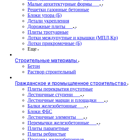
Малые архитектурные формы
Решетки газонные бетонные
Блоки упора (Б)
Детали укрепления
Дорожные плиты
Плиты тротуарные
Лотки междупутные и крышки (МПЛ,Кр)
Лотки прикромочные (Б)
Еще
Строительные материалы
Бетон
Раствор строительный
Гражданское и промышленное строительство
Плиты перекрытия пустотные
Лестничные ступени
Лестничные марши и площадки
Балки железобетонные
Блоки ФБС
Лестничные элементы
Перемычки железобетонные
Плиты парапетные
Плиты ребристые
Прогоны железобетонные