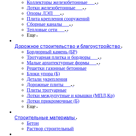
Коллекторы железобетонные
Лотки железобетонные
Опоры ЛЭП
Плита крепления сооружений
Сборные каналы
Тепловые сети
Еще
Дорожное строительство и благоустройство
Бордюрный камень (БР)
Тротуарная плитка и бордюры
Малые архитектурные формы
Решетки газонные бетонные
Блоки упора (Б)
Детали укрепления
Дорожные плиты
Плиты тротуарные
Лотки междупутные и крышки (МПЛ,Кр)
Лотки прикромочные (Б)
Еще
Строительные материалы
Бетон
Раствор строительный