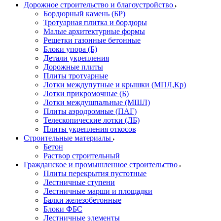
Дорожное строительство и благоустройство
Бордюрный камень (БР)
Тротуарная плитка и бордюры
Малые архитектурные формы
Решетки газонные бетонные
Блоки упора (Б)
Детали укрепления
Дорожные плиты
Плиты тротуарные
Лотки междупутные и крышки (МПЛ,Кр)
Лотки прикромочные (Б)
Лотки междушпальные (МШЛ)
Плиты аэродромные (ПАГ)
Телескопические лотки (ЛБ)
Плиты укрепления откосов
Строительные материалы
Бетон
Раствор строительный
Гражданское и промышленное строительство
Плиты перекрытия пустотные
Лестничные ступени
Лестничные марши и площадки
Балки железобетонные
Блоки ФБС
Лестничные элементы