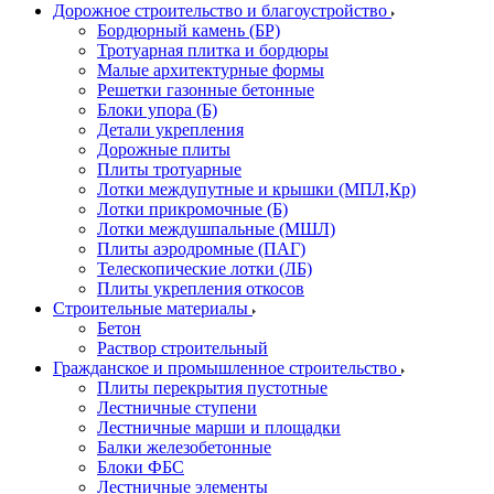
Дорожное строительство и благоустройство
Бордюрный камень (БР)
Тротуарная плитка и бордюры
Малые архитектурные формы
Решетки газонные бетонные
Блоки упора (Б)
Детали укрепления
Дорожные плиты
Плиты тротуарные
Лотки междупутные и крышки (МПЛ,Кр)
Лотки прикромочные (Б)
Лотки междушпальные (МШЛ)
Плиты аэродромные (ПАГ)
Телескопические лотки (ЛБ)
Плиты укрепления откосов
Строительные материалы
Бетон
Раствор строительный
Гражданское и промышленное строительство
Плиты перекрытия пустотные
Лестничные ступени
Лестничные марши и площадки
Балки железобетонные
Блоки ФБС
Лестничные элементы